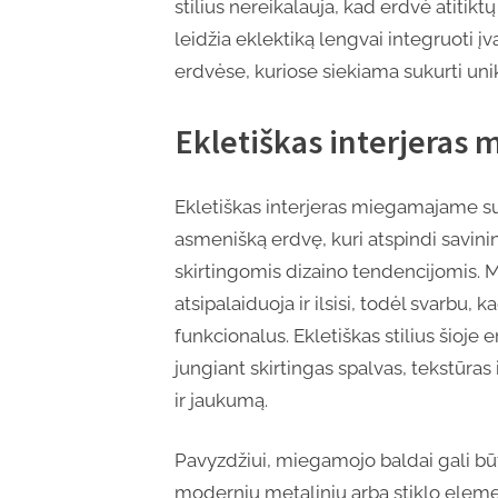
stilius nereikalauja, kad erdvė atitikt
leidžia eklektiką lengvai integruoti 
erdvėse, kuriose siekiama sukurti unik
‎‎Ekletiškas interjera
Ekletiškas interjeras miegamajame sut
asmenišką erdvę, kuri atspindi savini
skirtingomis dizaino tendencijomis. 
atsipalaiduoja ir ilsisi, todėl svarbu, k
funkcionalus. Ekletiškas stilius šioje 
jungiant skirtingas spalvas, tekstūras 
ir jaukumą.
Pavyzdžiui, miegamojo baldai gali būti 
modernių metalinių arba stiklo eleme