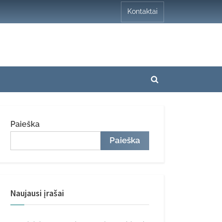
Kontaktai
Toggle
search
form
Paieška
Paieška
Naujausi įrašai