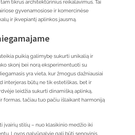
ų tam tikrus architektūrinius reikalavimus. Tai
įvairiose gyvenamosiose ir komercinėse
alų ir įkvepiantį aplinkos jausmą.
s miegamajame
eikia puikią galimybę sukurti unikalią ir
nko skonį bei norą eksperimentuoti su
Miegamasis yra vieta, kur žmogus dažniausiai
ad interjeras būtų ne tik estetiškas, bet ir
erdvėje leidžia sukurti dinamišką aplinką,
ir formas, tačiau tuo pačiu išlaikant harmoniją
įvairių stilių – nuo klasikinio medžio iki
ntų. Lovos galvūgalyje gali būti senovinis