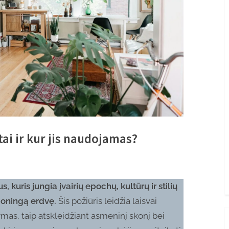
tai ir kur jis naudojamas?
us, kuris jungia įvairių epochų, kultūrų ir stilių
rmoningą erdvę.
Šis požiūris leidžia laisvai
mas, taip atskleidžiant asmeninį skonį bei