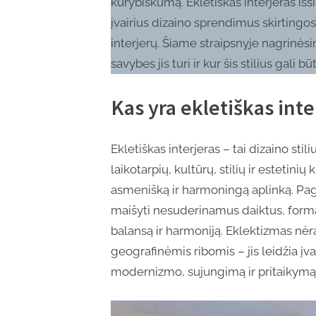
kūrybiškumą. Ekletiškas interjeras išs
įvairius dizaino sprendimus skirting
interjerų. Šiame straipsnyje nagrinėsim
savybes jis turi ir kur šis stilius gali b
Kas yra ekletiškas inte
Ekletiškas interjeras – tai dizaino stili
laikotarpių, kultūrų, stilių ir estetinių
asmenišką ir harmoningą aplinką. Pagri
maišyti nesuderinamus daiktus, formas 
balansą ir harmoniją. Eklektizmas nėra
geografinėmis ribomis – jis leidžia įvair
modernizmo, sujungimą ir pritaikymą 