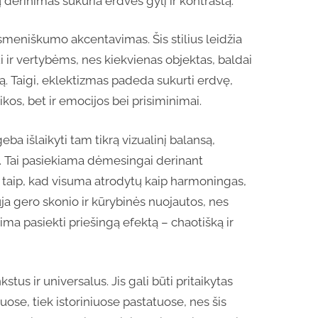
 derinimas sukuria erdvės gylį ir kontrastą.
meniškumo akcentavimas. Šis stilius leidžia
ui ir vertybėms, nes kiekvienas objektas, baldai
iją. Taigi, eklektizmas padeda sukurti erdvę,
tikos, bet ir emocijos bei prisiminimai.
ba išlaikyti tam tikrą vizualinį balansą,
s. Tai pasiekiama dėmesingai derinant
as taip, kad visuma atrodytų kaip harmoningas,
uja gero skonio ir kūrybinės nuojautos, nes
ma pasiekti priešingą efektą – chaotišką ir
kstus ir universalus. Jis gali būti pritaikytas
se, tiek istoriniuose pastatuose, nes šis