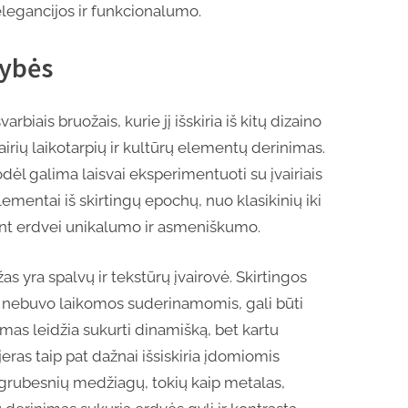
 elegancijos ir funkcionalumo.
vybės
arbiais bruožais, kurie jį išskiria iš kitų dizaino
vairių laikotarpių ir kultūrų elementų derinimas.
todėl galima laisvai eksperimentuoti su įvairiais
lementai iš skirtingų epochų, nuo klasikinių iki
iant erdvei unikalumo ir asmeniškumo.
as yra spalvų ir tekstūrų įvairovė. Skirtingos
a nebuvo laikomos suderinamomis, gali būti
mas leidžia sukurti dinamišką, bet kartu
jeras taip pat dažnai išsiskiria įdomiomis
 grubesnių medžiagų, tokių kaip metalas,