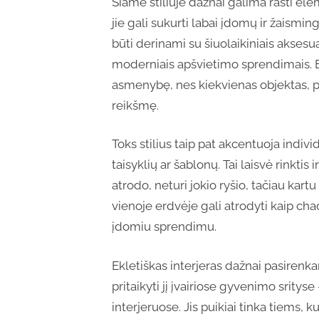
Šiame stiliuje dažnai galima rasti el
jie gali sukurti labai įdomų ir žaismin
būti derinami su šiuolaikiniais aksesua
moderniais apšvietimo sprendimais. Ekl
asmenybę, nes kiekvienas objektas, pasi
reikšmę.
Toks stilius taip pat akcentuoja indiv
taisyklių ar šablonų. Tai laisvė rinktis
atrodo, neturi jokio ryšio, tačiau kart
vienoje erdvėje gali atrodyti kaip chaoti
įdomiu sprendimu.
Ekletiškas interjeras dažnai pasiren
pritaikyti jį įvairiose gyvenimo srit
interjeruose. Jis puikiai tinka tiems,