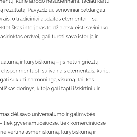
ementų, kurie atrodo nesuderinami, tačiau kartu
gą rezultatą. Pavyzdžiui, senoviniai baldai gali
rais, o tradiciniai apdailos elementai – su
etiškas interjeras leidžia atskleisti savininko
rinktas erdvei, gali turėti savo istoriją ir
idualumą ir kūrybiškumą – jis neturi griežtų
 ir eksperimentuoti su įvairiais elementais, kurie,
u gali sukurti harmoningą visumą. Tai, kas
škas derinys, kitoje gali tapti išskirtiniu ir
kamas dėl savo universalumo ir galimybės
yse – tiek gyvenamuosiuose, tiek komerciniuose
 kurie vertina asmeniškumą, kūrybiškumą ir