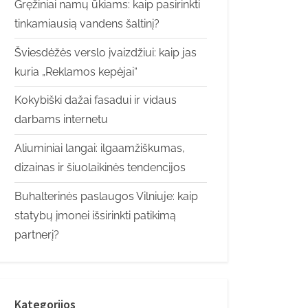
Gręžiniai namų ūkiams: kaip pasirinkti
tinkamiausią vandens šaltinį?
Šviesdėžės verslo įvaizdžiui: kaip jas
kuria „Reklamos kepėjai“
Kokybiški dažai fasadui ir vidaus
darbams internetu
Aliuminiai langai: ilgaamžiškumas,
dizainas ir šiuolaikinės tendencijos
Buhalterinės paslaugos Vilniuje: kaip
statybų įmonei išsirinkti patikimą
partnerį?
Kategorijos