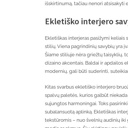
išskirtinumą, tačiau nenori atsisakyti
Ekletiško interjero sa
Ekletiškas interjeras pasižymi keliais sv
stilių. Viena pagrindinių savybių yra į
Šiame stiliuje nėra griežtų taisyklių, 
dizaino akcentais. Baldai ir apdailos e
modernių, gali būti suderinti, suteik
Kitas svarbus ekletiško interjero bruož
spalvų paletės, kurios galbūt niekad
sujungtos harmoningai. Toks pasirinki
subalansuotą aplinką. Ekletiškas inter
tekstūromis – nuo švelnių audinių iki