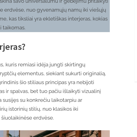
iskiria savo universalumu ir gebėjimu pritaikyti
ose erdvėse, nuo gyvenamųjų namų iki viešųjų
e, kas tiksliai yra ekletiškas interjeras, kokias
ūti taikomas.
rjeras?
us, kuris remiasi idėja jungti skirtingų
 kryptčių elementus, siekiant sukurti originalią,
ndinis šio stiliaus principas yra nebijoti
ir spalvas, bet tuo pačiu išlaikyti vizualinį
 susijęs su konkrečiu laikotarpiu ar
ių istorinių stilių, nuo klasikos iki
šiuolaikinėse erdvėse.