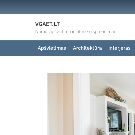
Skip
to
content
VGAET.LT
Namų, apšvietimo ir interjero sprendimai
Apšvietimas
Architektūra
Interjeras