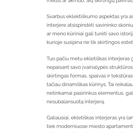
medis ar akmuo. Šių skirtingų paviršių
Svarbus eklektiškumo aspektas yra as
interjere atsispindėti savininko skoni
ar meno kūriniai gali turėti savo istor
kurioje susipina ne tik skirtingos este
Tuo pačiu metu ekletiškas interjeras ge
nepaisant savo įvairialypės struktūro
skirtingas formas, spalvas ir tekstūr
tačiau dinamiškas kūrinys. Tai reikala
netinkamai pasirinkus elementus, gali
nesubalansuotą interjerą.
Galiausiai, ekletiškas interjeras yra lan
tiek moderniuose miesto apartamentuo