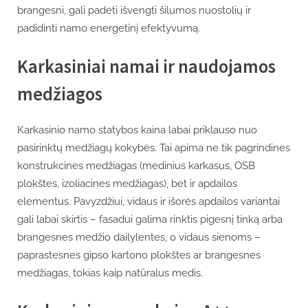
brangesni, gali padėti išvengti šilumos nuostolių ir
padidinti namo energetinį efektyvumą.
Karkasiniai namai ir naudojamos
medžiagos
Karkasinio namo statybos kaina labai priklauso nuo
pasirinktų medžiagų kokybės. Tai apima ne tik pagrindines
konstrukcines medžiagas (medinius karkasus, OSB
plokštes, izoliacines medžiagas), bet ir apdailos
elementus. Pavyzdžiui, vidaus ir išorės apdailos variantai
gali labai skirtis – fasadui galima rinktis pigesnį tinką arba
brangesnes medžio dailylentes, o vidaus sienoms –
paprastesnes gipso kartono plokštes ar brangesnes
medžiagas, tokias kaip natūralus medis.