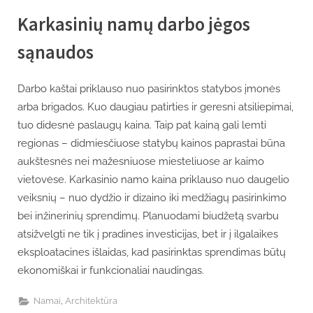
Karkasinių namų darbo jėgos
sąnaudos
Darbo kaštai priklauso nuo pasirinktos statybos įmonės
arba brigados. Kuo daugiau patirties ir geresni atsiliepimai,
tuo didesnė paslaugų kaina. Taip pat kainą gali lemti
regionas – didmiesčiuose statybų kainos paprastai būna
aukštesnės nei mažesniuose miesteliuose ar kaimo
vietovėse. Karkasinio namo kaina priklauso nuo daugelio
veiksnių – nuo dydžio ir dizaino iki medžiagų pasirinkimo
bei inžinerinių sprendimų. Planuodami biudžetą svarbu
atsižvelgti ne tik į pradines investicijas, bet ir į ilgalaikes
eksploatacines išlaidas, kad pasirinktas sprendimas būtų
ekonomiškai ir funkcionaliai naudingas.
,
Namai
Architektūra