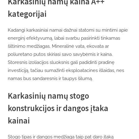
Karkasinių namų kaina A++
kategorijai
Kadangi karkasiniai namai dažnai statomi su mintimi apie
energinį efektyvumą, labai svarbu pasirinkti tinkamas
šiltinimo medžiagas. Mineralinė vata, ekovata ar
poliuretano putos skiriasi savo savybėmis ir kaina.
Storesnis izoliacijos sluoksnis gali padidinti pradinę
investiciją, tačiau sumažinti eksploatacines išlaidas, nes
namas bus sandaresnis ir taupys šilumą.
Karkasinių namų stogo
konstrukcijos ir dangos įtaka
kainai
Stogo tipas ir dangos medžiaga taip pat daro įtaką