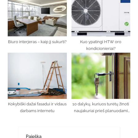
Biuro interjeras – kaip jį sukurti?
Kuo ypatingi HTW oro
kondicionieriai?
Kokybiški dažai fasadui ir vidaus
10 dalykų, kuriuos turėtų žinoti
darbams internetu
naujakuriai prieš planuodami
pirkti namą
Paieška