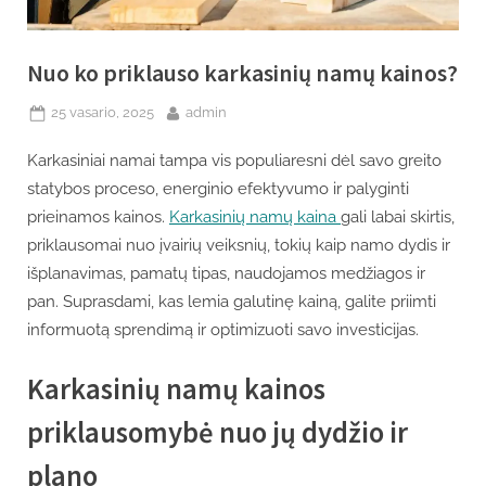
Nuo ko priklauso karkasinių namų kainos?
Posted
By
25 vasario, 2025
admin
on
Karkasiniai namai tampa vis populiaresni dėl savo greito
statybos proceso, energinio efektyvumo ir palyginti
prieinamos kainos.
Karkasinių namų kaina
gali labai skirtis,
priklausomai nuo įvairių veiksnių, tokių kaip namo dydis ir
išplanavimas, pamatų tipas, naudojamos medžiagos ir
pan. Suprasdami, kas lemia galutinę kainą, galite priimti
informuotą sprendimą ir optimizuoti savo investicijas.
Karkasinių namų kainos
priklausomybė nuo jų dydžio ir
plano