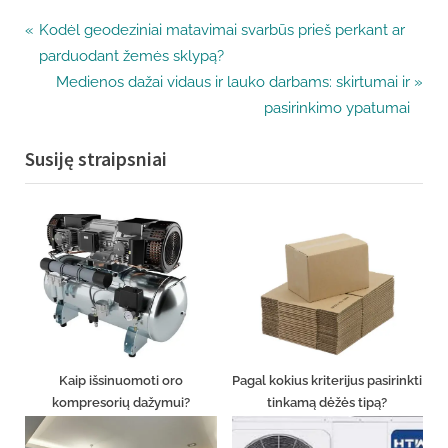
Navigacija
P
Kodėl geodeziniai matavimai svarbūs prieš perkant ar
r
parduodant žemės sklypą?
tarp
e
N
Medienos dažai vidaus ir lauko darbams: skirtumai ir
v
e
įrašų
pasirinkimo ypatumai
i
x
Susiję straipsniai
o
t
u
P
s
o
P
s
o
t
s
:
t
:
Kaip išsinuomoti oro
Pagal kokius kriterijus pasirinkti
kompresorių dažymui?
tinkamą dėžės tipą?