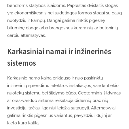
bendroms statybos išlaidoms. Paprastas dvišlaitis stogas
yra ekonomiškesnis nei sudėtingos formos stogai su daug
nuolydžių ir kampų. Dangai galima rinktis pigesnę
bituminę dangą arba brangesnes keraminių ar betoninių
čerpių alternatyvas.
Karkasiniai namai ir inžinerinės
sistemos
Karkasinio namo kaina priklauso ir nuo pasirinktų
inžinerinių sprendimų: elektros instaliacijos, vandentiekio,
nuotekų sistemų bei šildymo būdo. Geoterminis šildymas
ar oras-vanduo sistema reikalauja didesnių pradinių
investicijų, tačiau ilgainiui leidžia sutaupyti. Alternatyviai
galima rinktis pigesnius variantus, pavyzdžiui, dujinį ar
kieto kuro katilą.