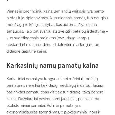
Vienas iš pagrindinių kainą lemiančių veiksnių yra namo
plotas ir jo išplanavimas. Kuo didesnis namas, tuo daugiau
medžiagų reikės jo statybai, kas automatiškai didina
sąnaudas. Taip pat svarbu atsižvelgti į patalpų išdėstymą –
kuo sudėtingesnis projektas (pvz., daug kampų,
nestandartinių sprendimų, dideli vitrininiai langai), tuo
didesnė galutinė kaina.
Karkasinių namų pamatų kaina
Karkasiniai namai yra lengvesni nei mūriniai, todėl jų
pamatams nereikia tiek daug medžiagų ir darbų. Tačiau
pasirinktas pamatų tipas vis tiek turi didelę įtaką bendrai
kainai. Dažniausiai pasirenkami juostiniai, poliniai arba
plokštuminiai pamatai. Poliniai pamatai yra
ekonomiškiausias sprendimas, o plokštuminiai, nors ir