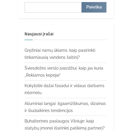
Paieška
Naujausi įrašai
Gręžiniai namų ūkiams: kaip pasirinkti
tinkamiausią vandens šaltinį?
Šviesdėžės verslo įvaizdžiui: kaip jas kuria
„Reklamos kepėjai“
Kokybiški dažai fasadui ir vidaus darbams
internetu
Aliuminiai langai: ilgaamžiškumas, dizainas
ir šiuolaikinės tendencijos
Buhalterinės paslaugos Vilniuje: kaip
statybų įmonei išsirinkti patikimą partnerį?